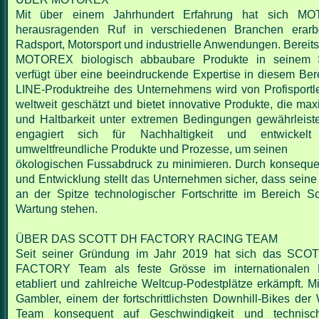
Mit über einem Jahrhundert Erfahrung hat sich M
herausragenden Ruf in verschiedenen Branchen
erarb
Radsport, Motorsport und industrielle Anwendungen. Bereits 
MOTOREX biologisch
abbaubare Produkte in seinem 
verfügt über eine beeindruckende Expertise in diesem Ber
LINE-Produktreihe des Unternehmens wird von Profisport
weltweit geschätzt und bietet
innovative Produkte, die max
und Haltbarkeit unter extremen Bedingungen gewährlei
engagiert sich für Nachhaltigkeit und entwickelt k
umweltfreundliche Produkte und Prozesse, um seinen
ökologischen Fussabdruck zu minimieren. Durch konsequ
und Entwicklung stellt das Unternehmen
sicher, dass seine
an der Spitze technologischer Fortschritte im Bereich 
Wartung
stehen.
ÜBER DAS SCOTT DH FACTORY RACING TEAM
Seit seiner Gründung im Jahr 2019 hat sich das SC
FACTORY Team als feste Grösse im
internationalen 
etabliert und zahlreiche Weltcup-Podestplätze erkämpft.
Gambler,
einem der fortschrittlichsten Downhill-Bikes der 
Team konsequent auf Geschwindigkeit und techni