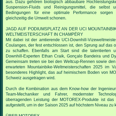
aus. Dazu gehören biologisch abbaubare
Hochleistungske
Suspension-Fluids und Reinigungsmittel, die selbst un
Bedingungen für
eine optimale Performance sorgen
gleichzeitig die Umwelt schonen.
JAGD AUF PODIUMSPLATZ AN DER UCI MOUNTAINBI
WELTMEISTERSCHAFT IN CHAMPÉRY
Mit dabei ist der amtierende UCI-Downhill-Vizeweltmeiste
Coulanges, der fest entschlossen ist, den
Sprung auf das 
zu schaffen. Ebenfalls am Start sind die talentierten 
Downhill-Experten
Ethan Craik, Gonçalo Bandeira und D
Gemeinsam treten sie bei den Weltcup-Rennen sowie den
erwarteten Mountainbike-Weltmeisterschaften 2025 im V
besonderes Highlight, das auf
heimischem Boden von MO
Schweiz ausgetragen wird.
Durch die Kombination aus dem Know-how der Ingenieu
Team-Mechaniker und Fahrer, modernster
Technol
überragenden Leistung der MOTOREX-Produkte ist das
aufgestellt, um in der
Saison 2025 auf höchstem Niveau zu k
ÜBER MOTOREX