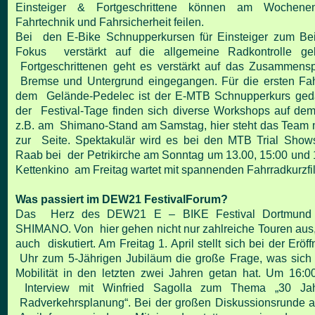
Einsteiger & Fortgeschrittene können am Wochene
Fahrtechnik und Fahrsicherheit feilen.
Bei den E-Bike Schnupperkursen für Einsteiger zum Bei
Fokus verstärkt auf die allgemeine Radkontrolle ge
Fortgeschrittenen geht es verstärkt auf das Zusammensp
Bremse und Untergrund eingegangen. Für die ersten Fah
dem Gelände-Pedelec ist der E-MTB Schnupperkurs ged
der Festival-Tage finden sich diverse Workshops auf de
z.B. am Shimano-Stand am Samstag, hier steht das Team m
zur Seite. Spektakulär wird es bei den MTB Trial Show
Raab bei der Petrikirche am Sonntag um 13.00, 15:00 und 
Kettenkino am Freitag wartet mit spannenden Fahrradkurzfi
Was passiert im DEW21 FestivalForum?
Das Herz des DEW21 E – BIKE Festival Dortmund 
SHIMANO. Von hier gehen nicht nur zahlreiche Touren aus, 
auch diskutiert. Am Freitag 1. April stellt sich bei der Erö
Uhr zum 5-Jährigen Jubiläum die große Frage, was sich
Mobilität in den letzten zwei Jahren getan hat. Um 16:00
Interview mit Winfried Sagolla zum Thema „30 Jahr
Radverkehrsplanung“. Bei der großen Diskussionsrunde 