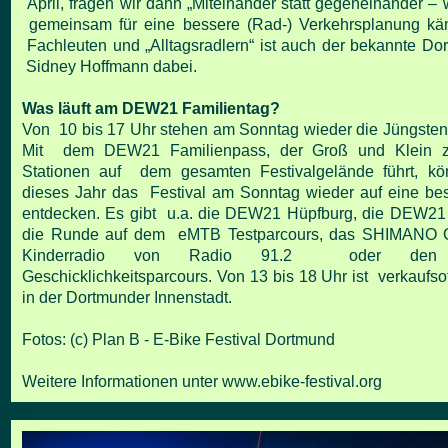
April, fragen wir dann „Miteinander statt gegeneinander –
gemeinsam für eine bessere (Rad-) Verkehrsplanung kä
Fachleuten und „Alltagsradlern“ ist auch der bekannte Do
Sidney Hoffmann dabei.
Was läuft am DEW21 Familientag?
Von 10 bis 17 Uhr stehen am Sonntag wieder die Jüngsten 
Mit dem DEW21 Familienpass, der Groß und Klein zu
Stationen auf dem gesamten Festivalgelände führt, kö
dieses Jahr das Festival am Sonntag wieder auf eine b
entdecken. Es gibt u.a. die DEW21 Hüpfburg, die DEW21 K
die Runde auf dem eMTB Testparcours, das SHIMANO G
Kinderradio von Radio 91.2 oder den V
Geschicklichkeitsparcours. Von 13 bis 18 Uhr ist verkaufs
in der Dortmunder Innenstadt.
Fotos: (c) Plan B - E-Bike Festival Dortmund
Weitere Informationen unter
www.ebike-festival.org