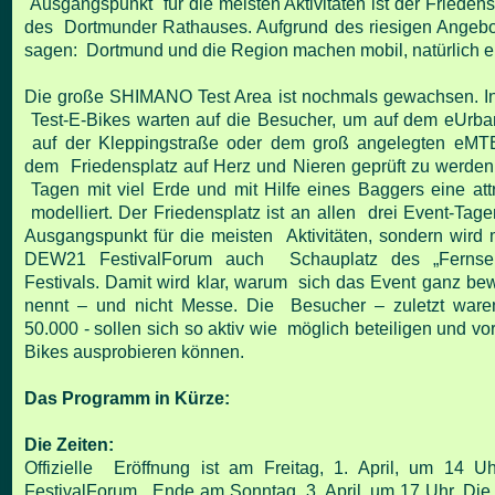
Ausgangspunkt für die meisten Aktivitäten ist der Frieden
des Dortmunder Rathauses. Aufgrund des riesigen Angeb
sagen: Dortmund und die Region machen mobil, natürlich el
Die große SHIMANO Test Area ist nochmals gewachsen. I
Test-E-Bikes warten auf die Besucher, um auf dem eUrba
auf der Kleppingstraße oder dem groß angelegten eMTB
dem Friedensplatz auf Herz und Nieren geprüft zu werden. 
Tagen mit viel Erde und mit Hilfe eines Baggers eine attr
modelliert. Der Friedensplatz ist an allen drei Event-Tage
Ausgangspunkt für die meisten Aktivitäten, sondern wird
DEW21 FestivalForum auch Schauplatz des „Fernseh
Festivals. Damit wird klar, warum sich das Event ganz bew
nennt – und nicht Messe. Die Besucher – zuletzt ware
50.000 - sollen sich so aktiv wie möglich beteiligen und vor
Bikes ausprobieren können.
Das Programm in Kürze:
Die Zeiten:
Offizielle Eröffnung ist am Freitag, 1. April, um 14
FestivalForum, Ende am Sonntag, 3. April, um 17 Uhr. Die