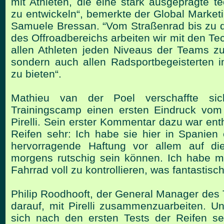
mit Athleten, die
eine stark ausgeprägte tec
zu entwickeln“, bemerkte der Global
Marketi
Samuele Bressan. “Vom Straßenrad bis zu 
des Offroadbereichs arbeiten wir mit den T
allen Athleten jeden Niveaus der Teams z
sondern auch
allen Radsportbegeisterten 
zu bieten“.
Mathieu van der Poel verschaffte sic
Trainingscamp einen ersten
Eindruck vo
Pirelli. Sein erster Kommentar dazu war
ent
Reifen sehr: Ich habe sie hier in Spanien
hervorragende Haftung vor allem auf di
morgens
rutschig sein können. Ich habe m
Fahrrad voll zu kontrollieren,
was fantastisch 
Philip Roodhooft, der General Manager des T
darauf, mit Pirelli
zusammenzuarbeiten. Uns
sich nach den ersten Tests der Reifen
se