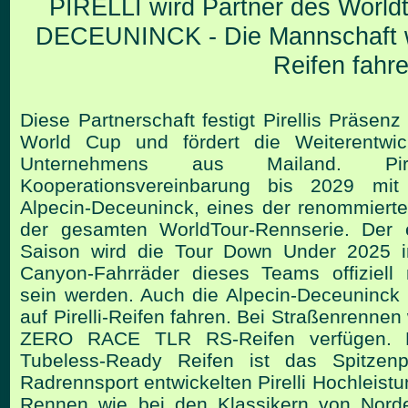
PIRELLI wird Partner des Worl
DECEUNINCK - Die Mannschaft wir
Reifen fahr
Diese Partnerschaft festigt Pirellis Präse
World Cup
und fördert die Weiterentwi
Unternehmens aus Mailand.
Pi
Kooperationsvereinbarung bis
2029 mit 
Alpecin-Deceuninck, eines der renommiert
der gesamten WorldTour-Rennserie.
Der 
Saison wird die Tour Down Under 2025 i
Canyon-Fahrräder dieses Teams offiziell mi
sein werden.
Auch die Alpecin-Deceuninck
auf Pirelli-Reifen fahren.
Bei Straßenrennen 
ZERO RACE TLR RS-Reifen verfügen.
Tubeless-Ready Reifen ist das Spitzenp
Radrennsport entwickelten Pirelli Hochleist
Rennen wie bei den Klassikern von Nord