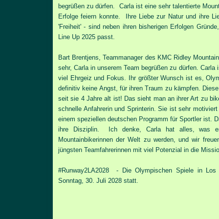
begrüßen zu dürfen. Carla ist eine sehr talentierte Mount
Erfolge feiern konnte. Ihre Liebe zur Natur und ihre L
'Freiheit' -
sind neben ihren bisherigen Erfolgen Gründe
Line Up 2025 passt.
Bart Brentjens, Teammanager des KMC Ridley Mountai
sehr, Carla in unserem Team begrüßen zu dürfen. Carla ist
viel Ehrgeiz und Fokus.
Ihr größter Wunsch ist es, Oly
definitiv keine Angst, für ihren Traum zu kämpfen. Diese 
seit sie 4 Jahre alt ist! Das sieht man an ihrer Art zu bi
schnelle Anfahrerin und Sprinterin. Sie ist sehr motivier
einem speziellen deutschen Programm für Sportler ist. D
ihre Disziplin. Ich denke, Carla hat alles, was 
Mountainbikerinnen der Welt zu werden, und wir freuen
jüngsten Teamfahrerinnen mit viel Potenzial in die Missio
#Runway2LA2028 - Die Olympischen Spiele in Los A
Sonntag, 30. Juli 2028 statt.