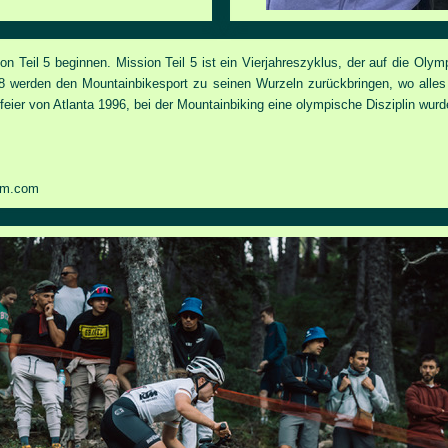
Teil 5 beginnen. Mission Teil 5 ist ein Vierjahreszyklus, der auf die Olym
erden den Mountainbikesport zu seinen Wurzeln zurückbringen, wo alles 
eier von Atlanta 1996, bei der Mountainbiking eine olympische Disziplin wurd
am.com