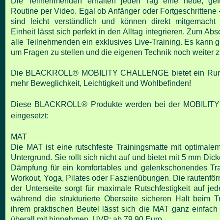
Die Teilnehmenden erhalten jeden Tag eine neue, gefüh
Routine per Video. Egal ob Anfänger oder F
ortgeschrittene
sind leicht verständlich und können direkt mitgemacht
Einheit lässt sich
perfekt in den Alltag integrieren.
Zum Absc
alle Teilnehmenden ein exklusives Live-Training. Es kann 
um Fragen zu stellen
und die eigenen Technik noch weiter z
Die BLACKROLL® MOBILITY CHALLENGE bietet ein Rund
mehr Beweglichkeit, Leichtigkeit und
Wohlbefinden!
Diese BLACKROLL® Produkte werden bei der MOBILI
eingesetzt:
MAT
Die MAT ist eine rutschfeste Trainingsmatte mit optimale
Untergrund. Sie rollt sich nicht auf und bietet mit
5 mm Dicke
Dämpfung für ein komfortables und gelenkschonendes Tra
Workout, Yoga,
Pilates oder Faszienübungen.
Die rautenför
der Unterseite sorgt für maximale Rutschfestigkeit auf j
während die
strukturierte Oberseite sicheren Halt beim T
ihrem praktischen Beutel lässt sich die MAT ganz einfach
überall mit hinnehmen.
UVP: ab 79,90 Euro