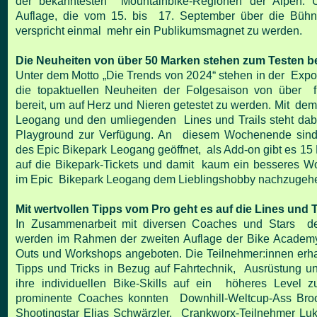
der bekanntesten Mountainbike-Regionen der Alpen. U
Auflage, die vom 15. bis 17. September über die Bühn
verspricht einmal mehr ein Publikumsmagnet zu werden.
Die Neuheiten von über 50 Marken stehen zum Testen be
Unter dem Motto „Die Trends von 2024“ stehen in der Expo
die topaktuellen Neuheiten der Folgesaison von über f
bereit, um auf Herz und Nieren getestet zu werden. Mit de
Leogang und den umliegenden Lines und Trails steht dabe
Playground zur Verfügung. An diesem Wochenende sind 
des Epic Bikepark Leogang geöffnet, als Add-on gibt es 15
auf die Bikepark-Tickets und damit kaum ein besseres 
im Epic Bikepark Leogang dem Lieblingshobby nachzugeh
Mit wertvollen Tipps vom Pro geht es auf die Lines und T
In Zusammenarbeit mit diversen Coaches und Stars d
werden im Rahmen der zweiten Auflage der Bike Academ
Outs und Workshops angeboten. Die Teilnehmer:innen erha
Tipps und Tricks in Bezug auf Fahrtechnik, Ausrüstung u
ihre individuellen Bike-Skills auf ein höheres Level z
prominente Coaches konnten Downhill-Weltcup-Ass Bro
Shootingstar Elias Schwärzler, Crankworx-Teilnehmer Lu