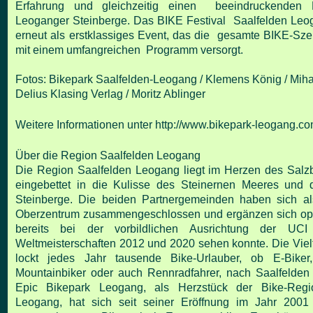
Erfahrung und gleichzeitig einen beeindruckenden 
Leoganger Steinberge. Das BIKE Festival Saalfelden Leog
erneut als erstklassiges Event, das die gesamte BIKE-Sze
mit einem umfangreichen Programm versorgt.
Fotos: Bikepark Saalfelden-Leogang / Klemens König / Miha
Delius Klasing Verlag / Moritz Ablinger
Weitere Informationen unter
http://www.bikepark-leogang.co
Über die Region Saalfelden Leogang
Die Region Saalfelden Leogang liegt im Herzen des Salz
eingebettet in die Kulisse des
Steinernen Meeres und 
Steinberge. Die beiden Partnergemeinden haben sich a
Oberzentrum zusammengeschlossen und ergänzen sich opt
bereits bei
der vorbildlichen Ausrichtung der UCI
Weltmeisterschaften 2012 und 2020 sehen
konnte. Die Viel
lockt jedes Jahr tausende Bike-Urlauber, ob E-Biker, 
Mountainbiker oder auch Rennradfahrer, nach Saalfelde
Epic Bikepark Leogang, als
Herzstück der Bike-Regi
Leogang, hat sich seit seiner Eröffnung im Jahr 2001