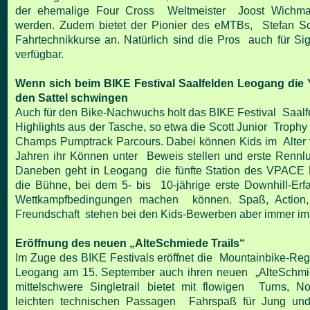
der ehemalige Four Cross Weltmeister Joost Wichm
werden. Zudem bietet der Pionier des eMTBs, Stefan Sch
Fahrtechnikkurse an. Natürlich sind die Pros auch für Si
verfügbar.
Wenn sich beim BIKE Festival Saalfelden Leogang die 
den Sattel schwingen
Auch für den Bike-Nachwuchs holt das BIKE Festival Saal
Highlights aus der Tasche, so etwa die Scott Junior Troph
Champs Pumptrack Parcours. Dabei können Kids im Alter v
Jahren ihr Können unter Beweis stellen und erste Rennlu
Daneben geht in Leogang die fünfte Station des VPACE 
die Bühne, bei dem 5- bis 10-jährige erste Downhill-Erf
Wettkampfbedingungen machen können. Spaß, Action,
Freundschaft stehen bei den Kids-Bewerben aber immer im
Eröffnung des neuen „AlteSchmiede Trails“
Im Zuge des BIKE Festivals eröffnet die Mountainbike-Reg
Leogang am 15. September auch ihren neuen „AlteSchmie
mittelschwere Singletrail bietet mit flowigen Turns, N
leichten technischen Passagen Fahrspaß für Jung und A