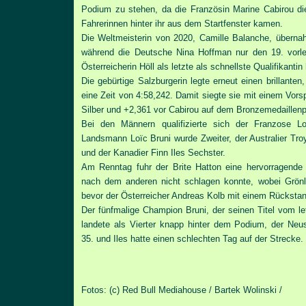
Podium zu stehen, da die Französin Marine Cabirou die 
Fahrerinnen hinter ihr aus dem Startfenster kamen.
Die Weltmeisterin von 2020, Camille Balanche, überna
während die Deutsche Nina Hoffman nur den 19. vorlet
Österreicherin Höll als letzte als schnellste Qualifikantin
Die gebürtige Salzburgerin legte erneut einen brillanten,
eine Zeit von 4:58,242. Damit siegte sie mit einem Vor
Silber und +2,361 vor Cabirou auf dem Bronzemedaillenp
Bei den Männern qualifizierte sich der Franzose Lor
Landsmann Loïc Bruni wurde Zweiter, der Australier Troy
und der Kanadier Finn Iles Sechster.
Am Renntag fuhr der Brite Hatton eine hervorragende 
nach dem anderen nicht schlagen konnte, wobei Grön
bevor der Österreicher Andreas Kolb mit einem Rückstan
Der fünfmalige Champion Bruni, der seinen Titel vom let
landete als Vierter knapp hinter dem Podium, der Ne
35. und Iles hatte einen schlechten Tag auf der Strecke.
Fotos: (c) Red Bull Mediahouse / Bartek Wolinski /