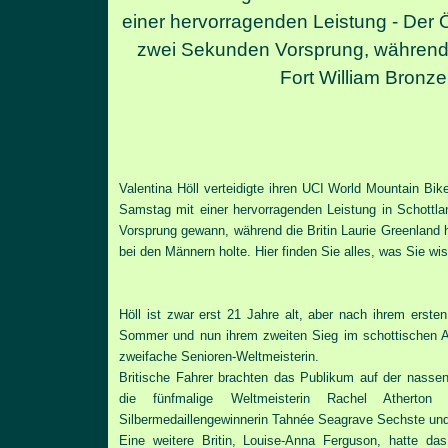
einer hervorragenden Leistung -
Der Ö
zwei Sekunden Vorsprung, während 
Fort William Bronze 
Valentina Höll verteidigte ihren UCI World Mountain Bi
Samstag mit einer hervorragenden Leistung in Schottla
Vorsprung gewann, während die Britin Laurie Greenland h
bei den Männern holte. Hier finden Sie alles, was Sie w
Höll ist zwar erst 21 Jahre alt, aber nach ihrem ersten
Sommer und nun ihrem zweiten Sieg im schottischen Au
zweifache Senioren-Weltmeisterin.
Britische Fahrer brachten das Publikum auf der nassen
die fünfmalige Weltmeisterin Rachel Atherton
Silbermedaillengewinnerin Tahnée Seagrave Sechste un
Eine weitere Britin, Louise-Anna Ferguson, hatte da