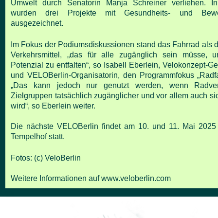
Umwelt durch Senatorin Manja Schreiner
verliehen. 
wurden drei Projekte mit Gesundheits- und
Bew
ausgezeichnet.
Im Fokus der Podiumsdiskussionen stand das Fahrrad als
d
Verkehrsmittel, „das für alle zugänglich sein müsse,
u
Potenzial zu entfalten“, so Isabell Eberlein,
Velokonzept-Ges
und VELOBerlin-Organisatorin, den
Programmfokus „Radfah
„Das kann jedoch nur genutzt
werden, wenn Radver
Zielgruppen tatsächlich
zugänglicher und vor allem auch sic
wird“, so Eberlein
weiter.
Die nächste VELOBerlin findet am 10. und 11. Mai 2025
Tempelhof statt.
Fotos: (c) VeloBerlin
Weitere Informationen auf
www.veloberlin.com