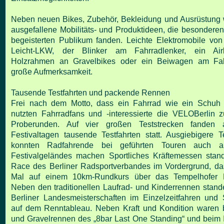
Neben neuen Bikes, Zubehör, Bekleidung und Ausrüstung
ausgefallene Mobilitäts- und Produktideen, die besondere
begeisterten Publikum fanden. Leichte Elektromobile
von
Leicht-LKW, der Blinker am Fahrradlenker, ein
Ai
Holzrahmen an Gravelbikes oder ein Beiwagen am
Fa
große Aufmerksamkeit.
Tausende Testfahrten und packende Rennen
Frei nach dem Motto, dass ein Fahrrad wie ein Schuh p
nutzten Fahrradfans und -interessierte die VELOBerlin
Proberunden. Auf vier großen Teststrecken fande
Festivaltagen tausende Testfahrten statt. Ausgiebigere
T
konnten Radfahrende bei geführten Touren auch
a
Festivalgeländes machen
Sportliches Kräftemessen stand
Race des Berliner
Radsportverbandes im Vordergrund, d
Mal auf einem
10km-Rundkurs über das Tempelhofer Fe
Neben den
traditionellen Laufrad- und Kinderrennen stan
Berliner Landesmeisterschaften im Einzelzeitfahren und
auf dem Renntableau. Neben Kraft und Kondition
waren 
und Gravelrennen des „8bar Last One
Standing“ und beim 