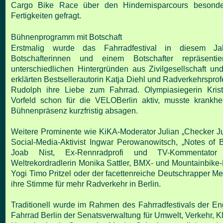
Cargo Bike Race über den
Hindernisparcours besonde
Fertigkeiten gefragt.
Bühnenprogramm mit Botschaft
Erstmalig wurde das Fahrradfestival in diesem J
Botschafterinnen und einem Botschafter repräsentie
unterschiedlichen Hintergründen aus Zivilgesellschaft u
erklärten Bestsellerautorin Katja Diehl und
Radverkehrsprofe
Rudolph ihre Liebe zum Fahrrad.
Olympiasiegerin Kris
Vorfeld schon für die VELOBerlin
aktiv, musste krankhe
Bühnenpräsenz kurzfristig
absagen.
Weitere Prominente wie KiKA-Moderator Julian „Checker J
Social-Media-Aktivist Ingwar Perowanowitsch, „Notes of
B
Joab Nist, Ex-Rennradprofi und TV-Kommentato
Weltrekordradlerin Monika Sattler, BMX- und
Mountainbike-
Yogi Timo Pritzel oder der
facettenreiche Deutschrapper M
ihre Stimme für
mehr Radverkehr in Berlin.
Traditionell wurde im Rahmen des Fahrradfestivals der
En
Fahrrad Berlin der Senatsverwaltung für Umwelt,
Verkehr, K