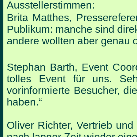
Ausstellerstimmen:
Brita Matthes, Presserefer
Publikum: manche sind dire
andere wollten aber ge
nau d
Stephan Barth, Event Coord
tolles Event für uns. Seh
vorinformierte Besucher, di
haben.“
Oliver Richter, Vertrieb un
nach langer Zeit wieder ei