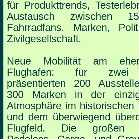
für Produkttrends, Testerleb
Aus
tausch zwischen 1
Fahrradfans, Marken, Po
l
Zivilgesellschaft.
Neue Mobilität am ehem
Flughafen: für zwei
präsentierten 200 Ausstell
300 Marken in der einzi
Atmosphäre im historischen
und dem über
wiegend über
Flugfeld. Die großen 