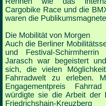
Rennen wie das internat
Cargo
bike Race und die B
waren die Publikumsma
gnete
Die Mobilität von Morgen
Auch die Berliner Mobilitätss
und Festival-Schirm
herrin 
Jarasch war begeistert und
sich, die
vielen Möglichkei
Fahrradwelt zu erleben. 
Engagementpreis Fahrrad 
würdigte sie die Arbeit
der 
Friedrichshain-Kreuzbe