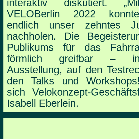
interaktiv diskutiert.
„M
VELOBerlin 2022 konnt
endlich unser zehn
tes J
nachholen. Die Begeister
Publikums
für das Fahrr
förmlich greifbar – 
Ausstellung,
auf den Testrec
den Talks und Workshops!
sich Velokonzept-Geschäftsf
Isabell Eberlein.