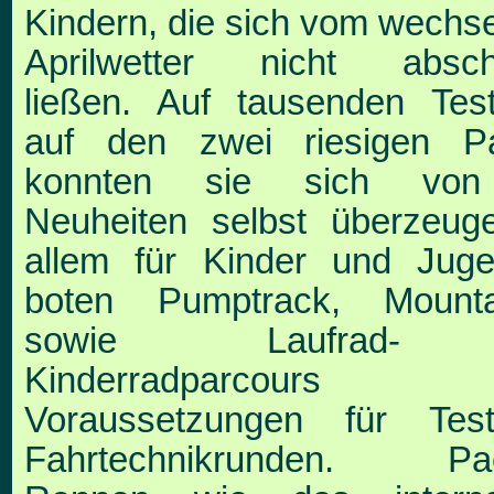
Kindern, die
sich vom wechse
Aprilwetter nicht absch
lie
ßen. Auf tausenden Test
auf den zwei riesigen P
konnten sie sich von
Neuheiten selbst überzeu
g
allem für Kinder und Juge
boten Pump
track, Mounta
sowie Laufrad-
Kinderradpar
cours b
Voraussetzungen für Tes
Fahrtechni
krunden. Pac