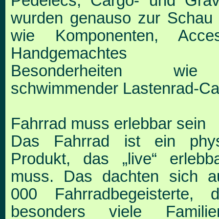
Pede
lecs, Cargo- und Grav
wurden genauso zur Scha
wie Komponenten, Access
Handgemacht
Besonderheiten wi
schwimmender Lastenrad-C
Fahrrad muss erlebbar sein
Das Fahrrad ist ein phys
Produkt, das „live“ erleb
muss. Das dachten sich a
000 Fahrradbegeis
terte, d
besonders viele Famili